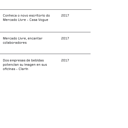
Conheca o novo escritorio do
2017
Mercado Livre - Casa Vogue
Mercado Livre, encantar
2017
colaboradores
Dos empresas de bebidas
2017
potencian su imagen en sus
oficinas - Clarín
Forum + CPIC 2017 - ARQA
2017
Galeria da arquitetura - Sede de
2016
Mercado Livre
Por dentro da nova cidade do
2016
Mercado Livre - Exame